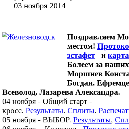
03 ноября 2014
Поздравляем Мо
местом!
Протоко
эстафет
и
карта
Болеем за наших
Моршнев Конста
Богдан, Ефремц
Всеволод,
Лазарева Александра.
04 ноября - Общий старт -
кросс.
Результаты
.
Сплиты
.
Распечат
05 ноября - ВЫБОР.
Результаты
,
Спл
06 ноября - Классика -
Протокол ста