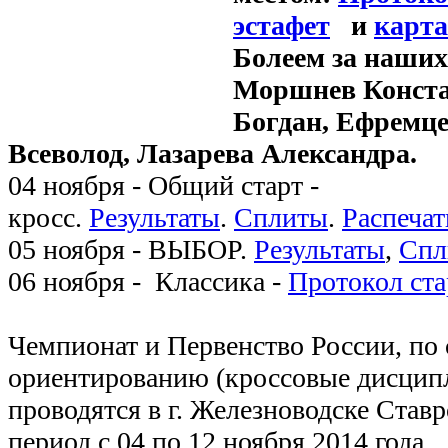
эстафет
и
карта
Болеем за наших
Моршнев Конста
Богдан, Ефремц
Всеволод,
Лазарева Александра.
04 ноября - Общий старт -
кросс.
Результаты
.
Сплиты
.
Распечат
05 ноября - ВЫБОР.
Результаты
,
Спл
06 ноября - Классика -
Протокол ста
Чемпионат и Первенство России, по
ориентированию (кроссовые дисцип
проводятся в г. Железноводске Ставр
период с 04 по 12 ноября 2014 года.